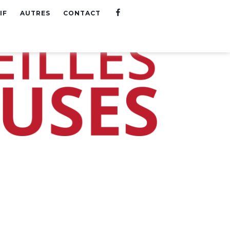
F
IF
AUTRES
CONTACT
A
C
E
B
O
O
K