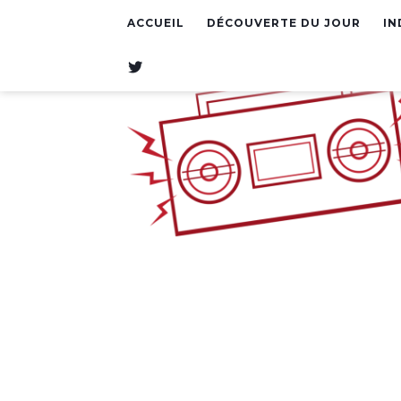
ACCUEIL
DÉCOUVERTE DU JOUR
IN
T
W
I
T
T
E
R