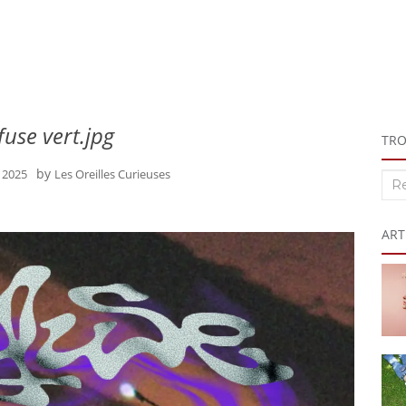
fuse vert.jpg
TRO
by
r 2025
Les Oreilles Curieuses
Rec
:
ART