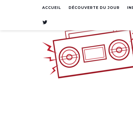
ACCUEIL
DÉCOUVERTE DU JOUR
IN
T
W
I
T
T
E
R