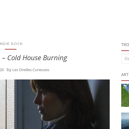
INDIE ROCK
TRO
 – Cold House Burning
Rec
:
by
020
Les Oreilles Curieuses
ART