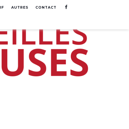
F
IF
AUTRES
CONTACT
A
C
E
B
O
O
K