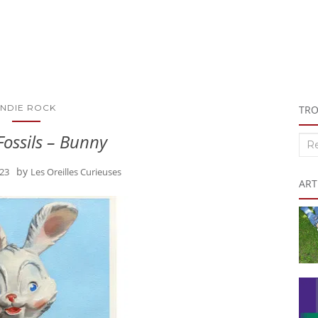
INDIE ROCK
TRO
ossils – Bunny
Rec
:
by
023
Les Oreilles Curieuses
ART