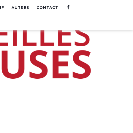
F
IF
AUTRES
CONTACT
A
C
E
B
O
O
K