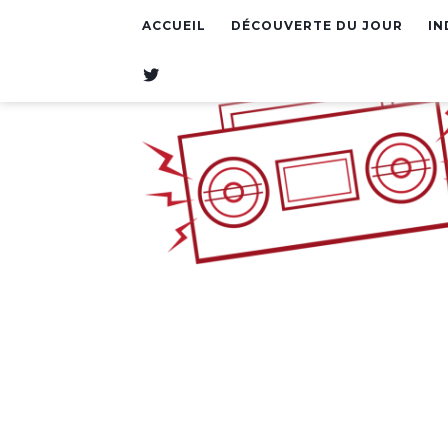
ACCUEIL
DÉCOUVERTE DU JOUR
IN
T
W
I
T
T
E
R