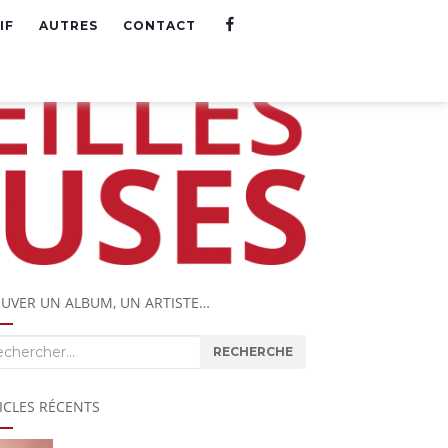
F
IF
AUTRES
CONTACT
A
C
E
B
O
O
K
UVER UN ALBUM, UN ARTISTE…
herche
RECHERCHE
ICLES RÉCENTS