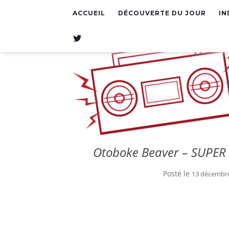
ACCUEIL
DÉCOUVERTE DU JOUR
IN
T
W
I
T
T
E
R
Otoboke Beaver – SUPE
Posté le
13 décembr