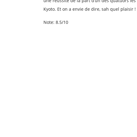
une réussite de la part d’un des quatuors le
Kyoto. Et on a envie de dire, sah quel plaisir !
Note: 8.5/10