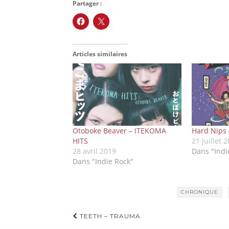
Partager :
Articles similaires
Otoboke Beaver – ITEKOMA
Hard Nips 
HITS
21 juillet 
28 avril 2019
Dans "Indi
Dans "Indie Rock"
CHRONIQUE
Navigation
TEETH – TRAUMA