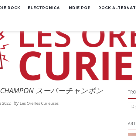
DIE ROCK
ELECTRONICA
INDIE POP
ROCK ALTERNAT
R CHAMPON ス​ー​パ​ー​チ​ャ​ン​ポ​ン
TRO
by
e 2022
Les Oreilles Curieuses
Rec
:
ART