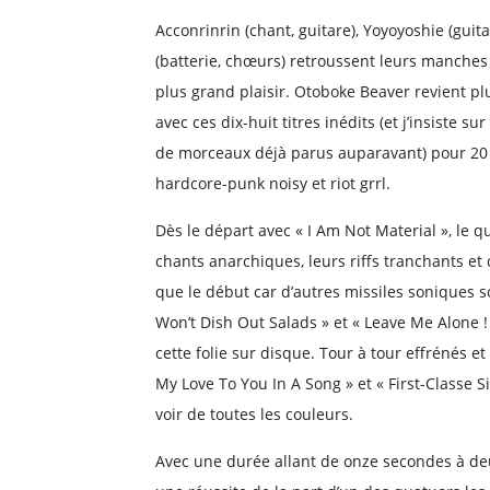
Acconrinrin (chant, guitare), Yoyoyoshie (guit
(batterie, chœurs) retroussent leurs manches
plus grand plaisir. Otoboke Beaver revient pl
avec ces dix-huit titres inédits (et j’insiste 
de morceaux déjà parus auparavant) pour 20
hardcore-punk noisy et riot grrl.
Dès le départ avec « I Am Not Material », le q
chants anarchiques, leurs riffs tranchants et 
que le début car d’autres missiles soniques so
Won’t Dish Out Salads » et « Leave Me Alone !
cette folie sur disque. Tour à tour effrénés et
My Love To You In A Song » et « First-Classe S
voir de toutes les couleurs.
Avec une durée allant de onze secondes à 