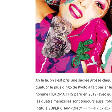
Ah là là, on s’est pris une sacrée grosse cla
quatuor le plus dingo de Kyoto a fait parler 
nommé ITEKOMA HITS paru en 2019 (avec quel
les quatre mamzelles sont toujours aussi fofo
intitulé SUPER CHAMPON ス​ー​パ​ー​チ​ャ​ン​ポ​ン.