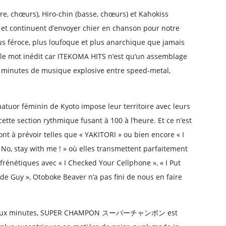
are, chœurs), Hiro-chin (basse, chœurs) et Kahokiss
 et continuent d’envoyer chier en chanson pour notre
us féroce, plus loufoque et plus anarchique que jamais
sur le mot inédit car ITEKOMA HITS n’est qu’un assemblage
 minutes de musique explosive entre speed-metal,
uatuor féminin de Kyoto impose leur territoire avec leurs
cette section rythmique fusant à 100 à l’heure. Et ce n’est
nt à prévoir telles que « YAKITORI » ou bien encore « I
 No, stay with me ! » où elles transmettent parfaitement
 frénétiques avec « I Checked Your Cellphone », « I Put
ide Guy », Otoboke Beaver n’a pas fini de nous en faire
deux minutes, SUPER CHAMPON ス​ー​パ​ー​チ​ャ​ン​ポ​ン est