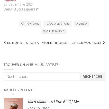
27 décembre 2021
Dans "Autres genres"
CHRONIQUE
TOGO ALL STARS
WORLD
WORLD MUSIC
Navigation
EL BÚHO – STRATA
VIOLET INDIGO – CHECK YOURSELF
d'article
TROUVER UN ALBUM, UN ARTISTE…
Recherche
RECHERCHE
:
ARTICLES RÉCENTS
Mica Millar – A Little Bit Of Me
- 06 Août , 2026