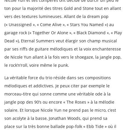
Nicole Yun et ses compères ont décidé de durcir un peu le
ton pour la majorité des titres Gold and Stone tout en allant
vers des textures lumineuses. Allant de la dream pop
(« Unassigned », « Come Alive », « Stars You Named ») au
garage rock (« Together Or Alone », « Black Diamond », « Play
Dead »), Eternal Summers veut élargir son champ musical
par ses riffs de guitare mélodiques et la voix enchanteresse
de Nicole Yun allant à la fois vers le shoegaze, la jangle pop,
le rock’n’roll, voire même le punk.
La véritable force du trio réside dans ses compositions
mélodiques et addictives. Je peux citer par exemple le
morceau-titre qui sonne comme une véritable ode à la
jangle pop des 90’s ou encore « The Roses » à la mélodie
solaire. Et lorsque Nicole Yun ne prend pas le micro, c’est
son acolyte à la basse, Jonathan Woods, qui prend sa
place sur la très bonne ballade pop-folk « Ebb Tide » où il