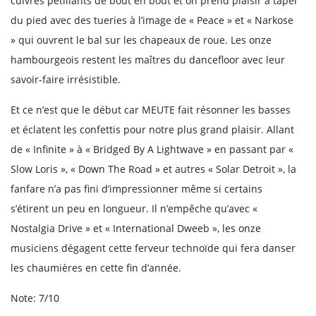
cuivres pétillants de bout en bout et on prend plaisir à taper
du pied avec des tueries à l’image de « Peace » et « Narkose
» qui ouvrent le bal sur les chapeaux de roue. Les onze
hambourgeois restent les maîtres du dancefloor avec leur
savoir-faire irrésistible.
Et ce n’est que le début car MEUTE fait résonner les basses
et éclatent les confettis pour notre plus grand plaisir. Allant
de « Infinite » à « Bridged By A Lightwave » en passant par «
Slow Loris », « Down The Road » et autres « Solar Detroit », la
fanfare n’a pas fini d’impressionner même si certains
s’étirent un peu en longueur. Il n’empêche qu’avec «
Nostalgia Drive » et « International Dweeb », les onze
musiciens dégagent cette ferveur technoïde qui fera danser
les chaumières en cette fin d’année.
Note: 7/10