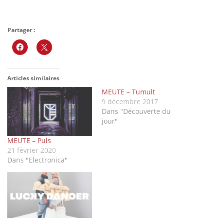
Partager :
Articles similaires
MEUTE – Tumult
9 décembre 2017
Dans "Découverte du
jour"
MEUTE – Puls
21 février 2020
Dans "Electronica"