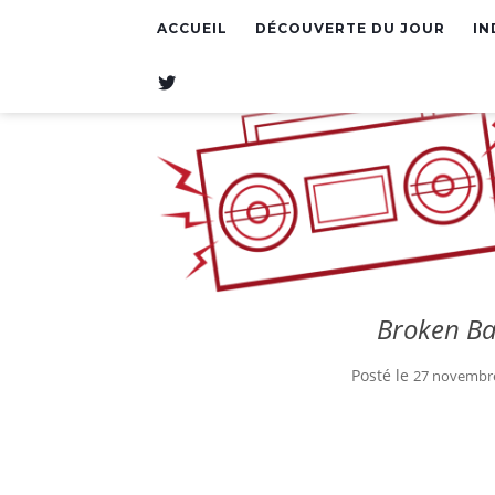
ACCUEIL
DÉCOUVERTE DU JOUR
IN
T
W
I
T
T
E
R
Broken Ba
Posté le
27 novembr