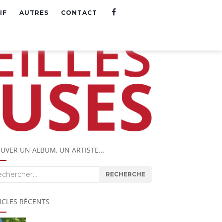
F
IF
AUTRES
CONTACT
A
C
E
B
O
O
K
UVER UN ALBUM, UN ARTISTE…
herche
RECHERCHE
ICLES RÉCENTS