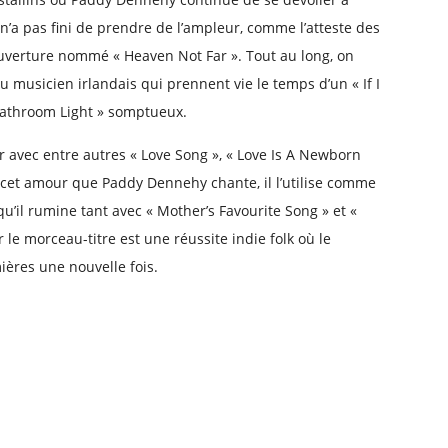
n’a pas fini de prendre de l’ampleur, comme l’atteste des
verture nommé « Heaven Not Far ». Tout au long, on
u musicien irlandais qui prennent vie le temps d’un « If I
« Bathroom Light » somptueux.
r avec entre autres « Love Song », « Love Is A Newborn
ns cet amour que Paddy Dennehy chante, il l’utilise comme
u’il rumine tant avec « Mother’s Favourite Song » et «
le morceau-titre est une réussite indie folk où le
ières une nouvelle fois.