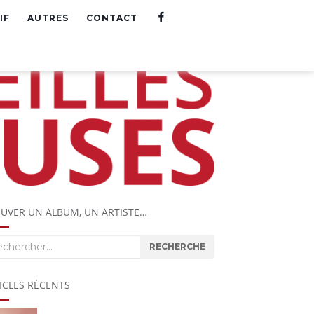
F
IF
AUTRES
CONTACT
A
C
E
B
O
O
K
UVER UN ALBUM, UN ARTISTE…
herche
RECHERCHE
ICLES RÉCENTS