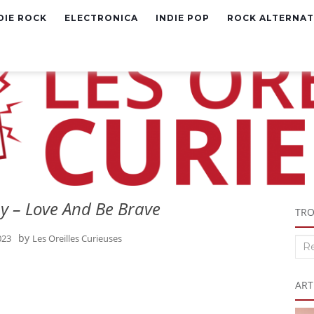
DIE ROCK
ELECTRONICA
INDIE POP
ROCK ALTERNAT
 – Love And Be Brave
TRO
by
023
Les Oreilles Curieuses
Rec
:
ART