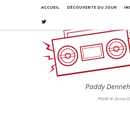
ACCUEIL
DÉCOUVERTE DU JOUR
IN
T
W
I
T
T
E
R
Paddy Dennehy
Posté le
26 mai 2