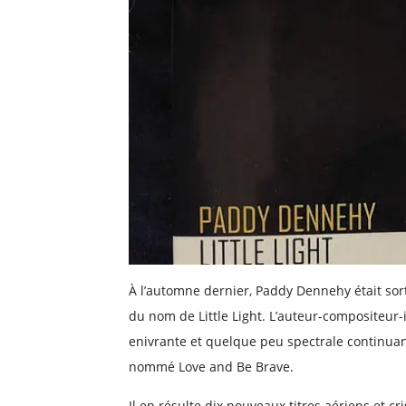
À l’automne dernier, Paddy Dennehy était sor
du nom de Little Light. L’auteur-compositeur-
enivrante et quelque peu spectrale continua
nommé Love and Be Brave.
Il en résulte dix nouveaux titres aériens et c