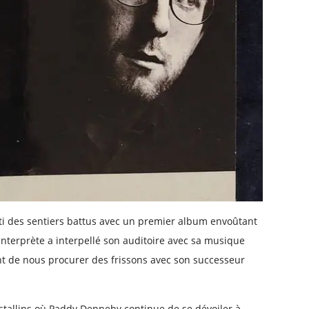
ti des sentiers battus avec un premier album envoûtant
interprète a interpellé son auditoire avec sa musique
nt de nous procurer des frissons avec son successeur
ristallins où Paddy Dennehy continue de se dévoiler à