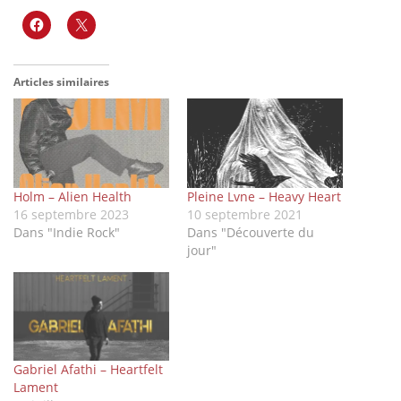
Articles similaires
Holm – Alien Health
Pleine Lvne – Heavy Heart
16 septembre 2023
10 septembre 2021
Dans "Indie Rock"
Dans "Découverte du
jour"
Gabriel Afathi – Heartfelt
Lament