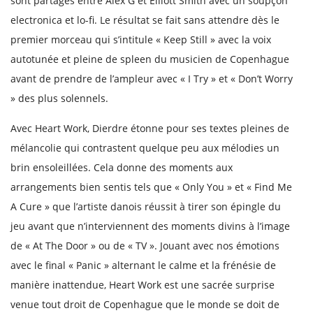
sont partagés entre Alex G et Elliott Smith avec un soupçon
electronica et lo-fi. Le résultat se fait sans attendre dès le
premier morceau qui s’intitule « Keep Still » avec la voix
autotunée et pleine de spleen du musicien de Copenhague
avant de prendre de l’ampleur avec « I Try » et « Don’t Worry
» des plus solennels.
Avec Heart Work, Dierdre étonne pour ses textes pleines de
mélancolie qui contrastent quelque peu aux mélodies un
brin ensoleillées. Cela donne des moments aux
arrangements bien sentis tels que « Only You » et « Find Me
A Cure » que l’artiste danois réussit à tirer son épingle du
jeu avant que n’interviennent des moments divins à l’image
de « At The Door » ou de « TV ». Jouant avec nos émotions
avec le final « Panic » alternant le calme et la frénésie de
manière inattendue, Heart Work est une sacrée surprise
venue tout droit de Copenhague que le monde se doit de