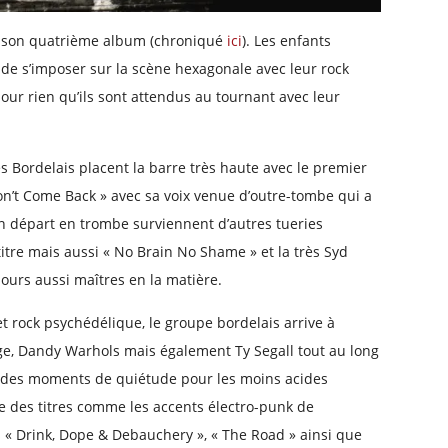
ec son quatrième album (chroniqué
ici
). Les enfants
 de s’imposer sur la scène hexagonale avec leur rock
pour rien qu’ils sont attendus au tournant avec leur
Bordelais placent la barre très haute avec le premier
on’t Come Back » avec sa voix venue d’outre-tombe qui a
n départ en trombe surviennent d’autres tueries
titre mais aussi « No Brain No Shame » et la très Syd
urs aussi maîtres en la matière.
t rock psychédélique, le groupe bordelais arrive à
ge, Dandy Warhols mais également Ty Segall tout au long
en des moments de quiétude pour les moins acides
re des titres comme les accents électro-punk de
ls « Drink, Dope & Debauchery », « The Road » ainsi que