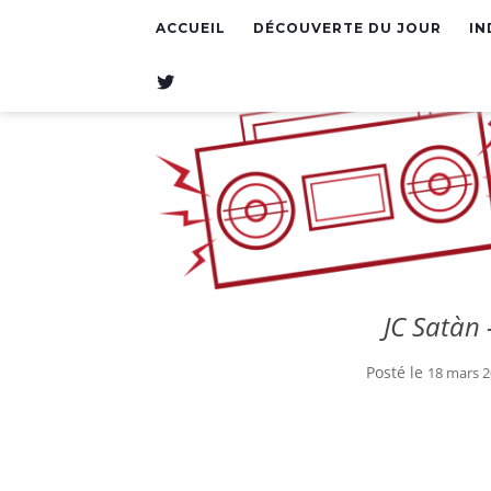
ACCUEIL
DÉCOUVERTE DU JOUR
IN
T
W
I
T
T
E
R
JC Satàn 
Posté le
18 mars 