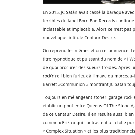
En 2015, JC Satàn avait cassé la baraque av
terribles du label Born Bad Records continue
inclassable et implacable. Alors ce n’est pas 
nouvel opus intitulé Centaur Desire.
On reprend les mêmes et on recommence. Les 
titre hypnotique et puissant du nom de « I W
de quoi procurer des sueurs froides. Après u
rock’n’roll bien furieux à l’image du morceau-
Barrett »Communion » montrant JC Satàn toujo
Toujours en mélangeant stoner, garage-rock e
établir un pont entre Queens Of The Stone A
de ce Centaur Desire. Il en résulte aussi bi
comme « Erika » qui contrastent à la folie pu
« Complex Situation » et les plus traditionne