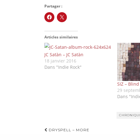
Partager :
Articles similaires
JC Satàn – JC Satàn
18 janvier 2016
Dans "Indie Rock"
SIZ – Blind
29 septem
Dans "Indi
CHRONIQU
Navigation
DRYSPELL – MORE
d'article