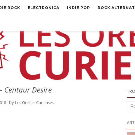
DIE ROCK
ELECTRONICA
INDIE POP
ROCK ALTERNAT
– Centaur Desire
TRO
by
2018
Les Oreilles Curieuses
Rec
:
ART