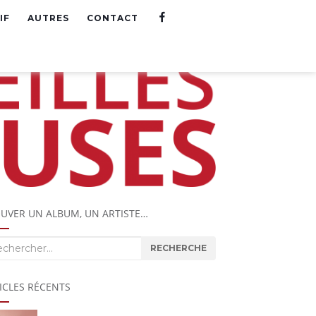
F
IF
AUTRES
CONTACT
A
C
E
B
O
O
K
UVER UN ALBUM, UN ARTISTE…
herche
RECHERCHE
ICLES RÉCENTS