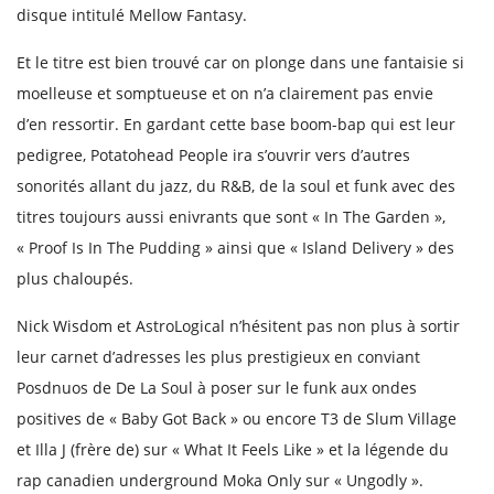
disque intitulé Mellow Fantasy.
Et le titre est bien trouvé car on plonge dans une fantaisie si
moelleuse et somptueuse et on n’a clairement pas envie
d’en ressortir. En gardant cette base boom-bap qui est leur
pedigree, Potatohead People ira s’ouvrir vers d’autres
sonorités allant du jazz, du R&B, de la soul et funk avec des
titres toujours aussi enivrants que sont « In The Garden »,
« Proof Is In The Pudding » ainsi que « Island Delivery » des
plus chaloupés.
Nick Wisdom et AstroLogical n’hésitent pas non plus à sortir
leur carnet d’adresses les plus prestigieux en conviant
Posdnuos de De La Soul à poser sur le funk aux ondes
positives de « Baby Got Back » ou encore T3 de Slum Village
et Illa J (frère de) sur « What It Feels Like » et la légende du
rap canadien underground Moka Only sur « Ungodly ».