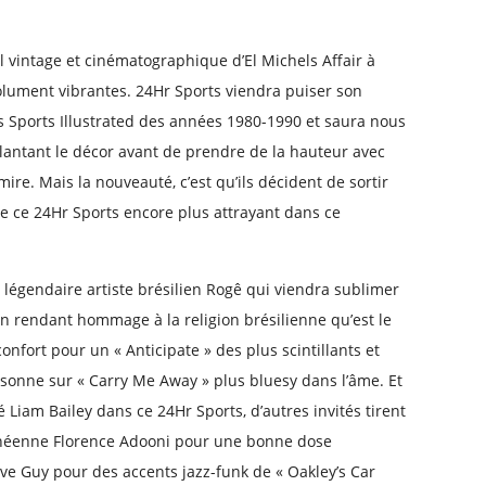
oul vintage et cinématographique d’El Michels Affair à
olument vibrantes. 24Hr Sports viendra puiser son
es Sports Illustrated des années 1980-1990 et saura nous
plantant le décor avant de prendre de la hauteur avec
mire. Mais la nouveauté, c’est qu’ils décident de sortir
re ce 24Hr Sports encore plus attrayant dans ce
u légendaire artiste brésilien Rogê qui viendra sublimer
n rendant hommage à la religion brésilienne qu’est le
onfort pour un « Anticipate » des plus scintillants et
onne sur « Carry Me Away » plus bluesy dans l’âme. Et
é Liam Bailey dans ce 24Hr Sports, d’autres invités tirent
néenne Florence Adooni pour une bonne dose
ve Guy pour des accents jazz-funk de « Oakley’s Car