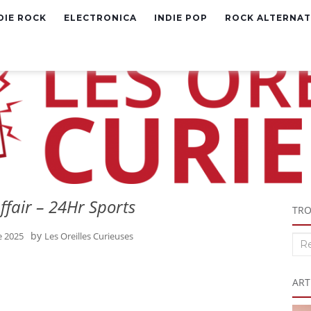
DIE ROCK
ELECTRONICA
INDIE POP
ROCK ALTERNAT
Affair – 24Hr Sports
TRO
by
e 2025
Les Oreilles Curieuses
Rec
:
ART