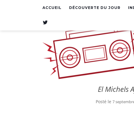
ACCUEIL
DÉCOUVERTE DU JOUR
IN
T
W
I
T
T
E
R
El Michels 
Posté le
7 septembr