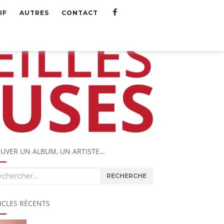
F
IF
AUTRES
CONTACT
A
C
E
B
O
O
K
UVER UN ALBUM, UN ARTISTE…
herche
RECHERCHE
ICLES RÉCENTS