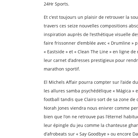
24Hr Sports.
Et c’est toujours un plaisir de retrouver la s
travers ces seize nouvelles compositions abs
inspiration auprès de l’esthétique visuelle d
faire frissonner d’emblée avec « Drumline » 
« Eastside » et « Clean The Line » en ligne de 
leur carnet d’adresses prestigieux pour rend
marathon sportif.
El Michels Affair pourra compter sur l’aide d
les allures samba psychédélique « Mágica » e
football tandis que Clairo sort de sa zone de c
Norah Jones viendra nous enivrer comme pers
bien que l’on ne retrouve pas l’éternel habitu
leur épingle du jeu comme la chanteuse gha
d’afrobeats sur « Say Goodbye » ou encore Da